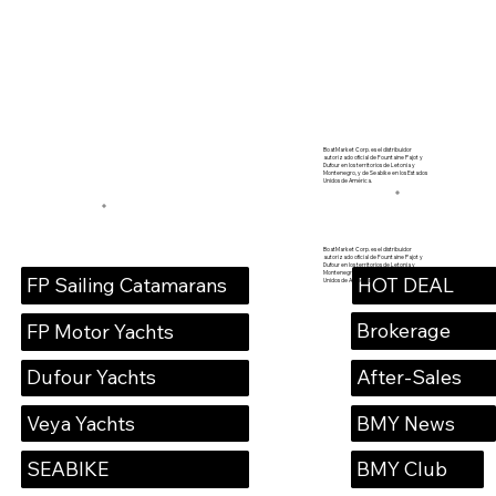
BoatMarket Corp. es el distribuidor
autorizado oficial de Fountaine Pajot y
Dufour en los territorios de Letonia y
Montenegro, y de Seabike en los Estados
Unidos de América.
BoatMarket Corp. es el distribuidor
autorizado oficial de Fountaine Pajot y
Dufour en los territorios de Letonia y
Montenegro, y de Seabike en los Estados
HOT DEAL
FP Sailing Catamarans
Unidos de América.
Brokerage
FP Motor Yachts
Dufour Yachts
After-Sales
Veya Yachts
BMY News
SEABIKE
BMY Club