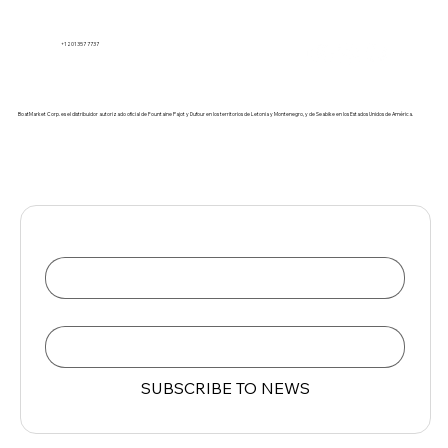
+1 201 357 7737
BoatMarket Corp. es el distribuidor autorizado oficial de Fountaine Pajot y Dufour en los territorios de Letonia y Montenegro, y de Seabike en los Estados Unidos de América.
Name
Email
*
SUBSCRIBE TO NEWS