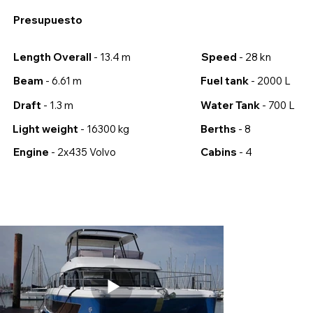
Presupuesto
Speed
- 28 kn
Length Overall
- 13.4 m
Beam
- 6.61 m
Fuel tank
- 2000 L
Draft
- 1.3 m
Water Tank
- 700 L
Light weight
- 16300 kg
Berths
- 8
Engine
- 2x435 Volvo
Cabins
- 4