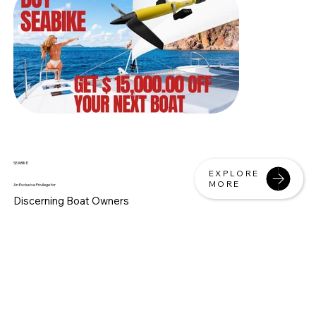
SEABIKE
EXPLORE
MORE
An Exclusive Privilege
for
Discerning Boat Owners