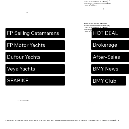
Dufour en los territorios de Letonia y
Montenegro, y de Seabike en los Estados
Unidos de América.
BoatMarket Corp. es el distribuidor
autorizado oficial de Fountaine Pajot y
Dufour en los territorios de Letonia y
Montenegro, y de Seabike en los Estados
HOT DEAL
FP Sailing Catamarans
Unidos de América.
Brokerage
FP Motor Yachts
Dufour Yachts
After-Sales
Veya Yachts
BMY News
SEABIKE
BMY Club
+1 201 357 7737
BoatMarket Corp. es el distribuidor autorizado oficial de Fountaine Pajot y Dufour en los territorios de Letonia y Montenegro, y de Seabike en los Estados Unidos de América.