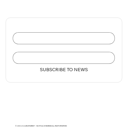
Name
Email
*
SUBSCRIBE TO NEWS
© 2003–2026 | BOATMARKET - YACHTS & CATAMARANS ALL RIGHTS RESERVED