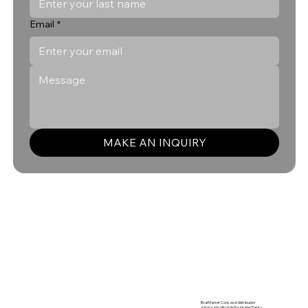
Email
*
MAKE AN INQUIRY
BoatMarket Corp. es el distribuidor
autorizado oficial de Fountaine Pajot y