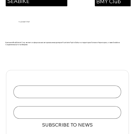
SEABIKE
BMY Club
+1 201 357 7737
Компания BoatMarket Corp. является официальным авторизованным дилером Fountaine Pajot и Dufour на территории Латвии и Черногории, а также Seabike в
Соединенных Штатах Америки.
Name
Email
*
SUBSCRIBE TO NEWS