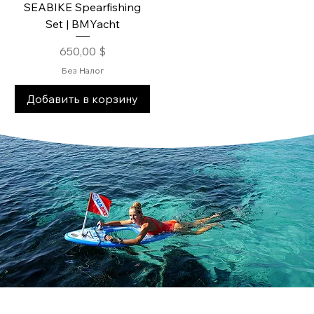
SEABIKE Spearfishing
Set | BMYacht
Цена
650,00 $
Без Налог
Добавить в корзину