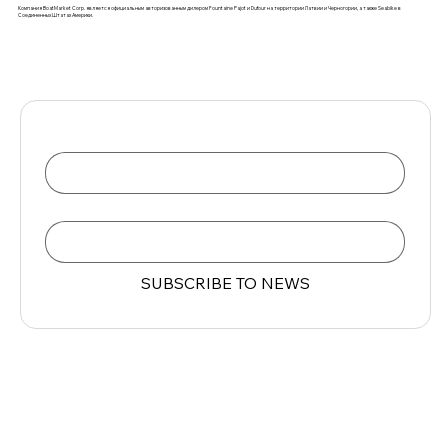
Компания BoatMarket Corp. является официальным авторизованным дилером Fountaine Pajot и Dufour на территории Латвии и Черногории, а также Seabike в
Соединенных Штатах Америки.
Name
Email
*
SUBSCRIBE TO NEWS