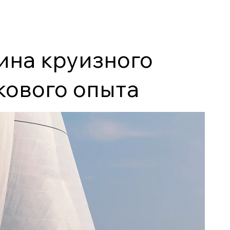
шина круизного
кового опыта
просто
й миг этого
отанная
 Фельчи, эта