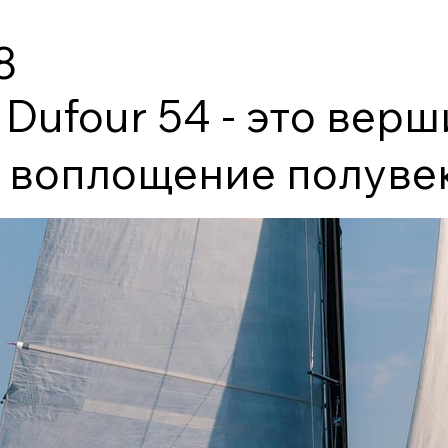
8
 Dufour 54 - это вер
, воплощение полуве
нии яхт, которые не 
еаны, а делают кажды
безупречным. Разраб
рхитектором Умберто