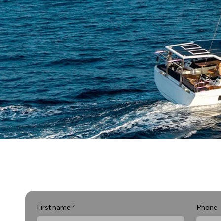
First name
*
Phone