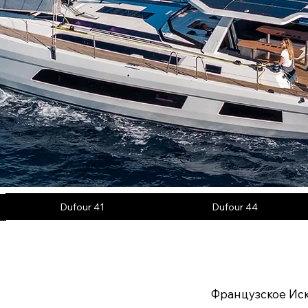
Dufour 41
Dufour 44
Французское Ис