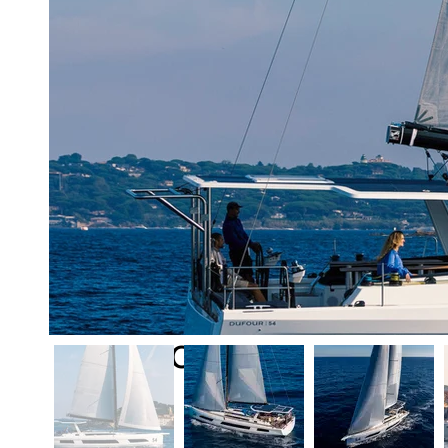
модель предст
скорости гоно
частной резид
оснащенности 
взыскательных
мир, не выходя
море.