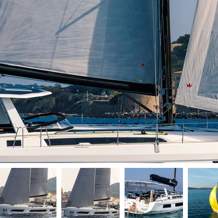
авляет собой идеаль
чного прототипа, ко
енции и технологиче
флагмана. Она созда
 яхтсменов, чья цель
 из дома, а домом дл