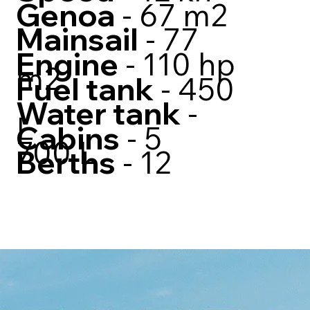
Genoa
- 67 m2
Mainsail
- 77
Engine
- 110 hp
m2
Fuel tank
- 450
Water tank
-
L
Cabins
- 5
700 L
Berths
- 12