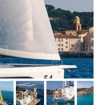
ный синтез
мфорта
ской
на для
 - открывать
я них является