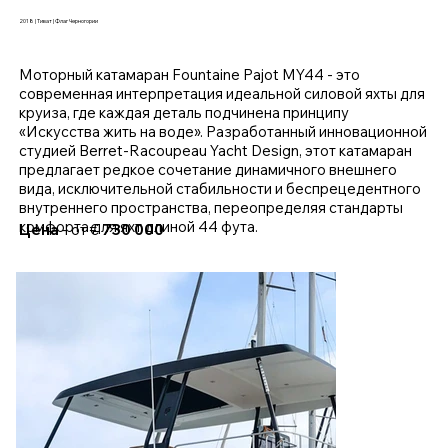
2018 | Тиват | Флаг Черногории
Моторный катамаран Fountaine Pajot MY44 - это
современная интерпретация идеальной силовой яхты для
круиза, где каждая деталь подчинена принципу
«Искусства жить на воде». Разработанный инновационной
студией Berret-Racoupeau Yacht Design, этот катамаран
предлагает редкое сочетание динамичного внешнего
вида, исключительной стабильности и беспрецедентного
внутреннего пространства, переопределяя стандарты
комфорта для яхт длиной 44 фута.
Цена
- от €
730 000