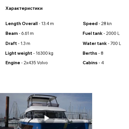
Характеристики
Speed
- 28 kn
Length Overall
- 13.4 m
Beam
- 6.61 m
Fuel tank
- 2000 L
Draft
- 1.3 m
Water tank
- 700 L
Light weight
- 16300 kg
Berths
- 8
Engine
- 2x435 Volvo
Cabins
- 4