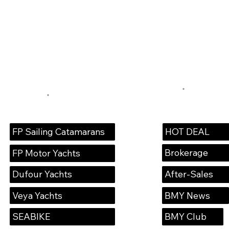
HOT DEAL
FP Sailing Catamarans
Brokerage
FP Motor Yachts
Dufour Yachts
After-Sales
Veya Yachts
BMY News
SEABIKE
BMY Club