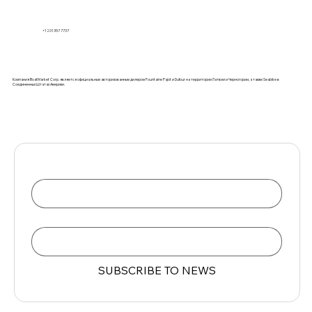
+1 201 357 7737
Компания BoatMarket Corp. является официальным авторизованным дилером Fountaine Pajot и Dufour на территории Латвии и Черногории, а также Seabike в
Соединенных Штатах Америки.
Name
Email
*
SUBSCRIBE TO NEWS