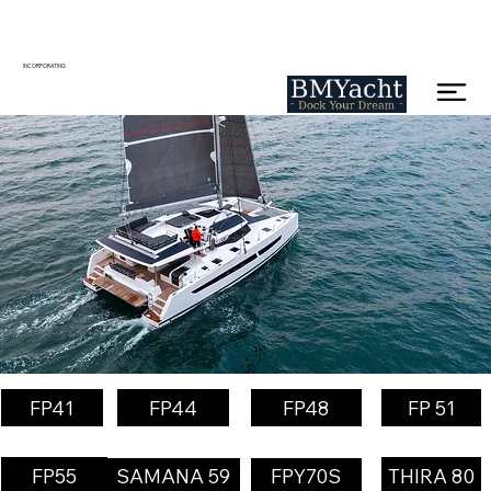
INCORPORATING
FP41
FP44
FP48
FP 51
FP55
THIRA 80
SAMANA 59
FPY70S