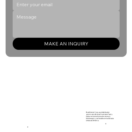
MAKE AN INQUIRY
BoatMarket Corp. es el distribuidor
autorizado oficial de Fountaine Pajot y
Dufour en los territorios de Letonia y
Montenegro, y de Seabike en los Estados
Unidos de América.