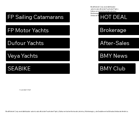
BoatMarket Corp. es el distribuidor
autorizado oficial de Fountaine Pajot y
Dufour en los territorios de Letonia y
Montenegro, y de Seabike en los Estados
HOT DEAL
FP Sailing Catamarans
Unidos de América.
Brokerage
FP Motor Yachts
Dufour Yachts
After-Sales
Veya Yachts
BMY News
SEABIKE
BMY Club
+1 201 357 7737
BoatMarket Corp. es el distribuidor autorizado oficial de Fountaine Pajot y Dufour en los territorios de Letonia y Montenegro, y de Seabike en los Estados Unidos de América.