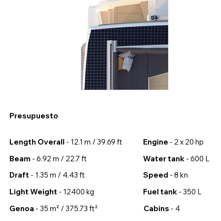
Presupuesto
Length Overall
- 12.1 m / 39.69 ft
Engine
- 2 x 20 hp
Beam
- 6.92 m / 22.7 ft
Water tank
- 600 L
Draft
- 1.35 m / 4.43 ft
Speed
- 8 kn
Light Weight
- 12400 kg
Fuel tank
- 350 L
Genoa
- 35 m² / 375.73 ft²
Cabins
- 4