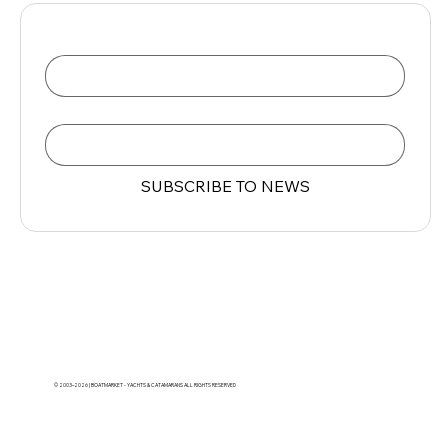
Name
Email
*
SUBSCRIBE TO NEWS
© 2003–2026 | BOATMARKET - YACHTS & CATAMARANS ALL RIGHTS RESERVED