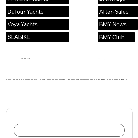
Dufour Yachts
After-Sales
Veya Yachts
BMY News
SEABIKE
BMY Club
+1 201 357 7737
BoatMarket Corp. es el distribuidor autorizado oficial de Fountaine Pajot y Dufour en los territorios de Letonia y Montenegro, y de Seabike en los Estados Unidos de América.
Name