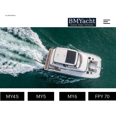
INCORPORATING
FPY 70
MY4S
MY5
MY6