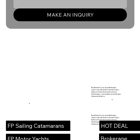
MAKE AN INQUIRY
BoatMarket Corp. es el distribuidor
autorizado oficial de Fountaine Pajot y
Dufour en los territorios de Letonia y
Montenegro, y de Seabike en los Estados
Unidos de América.
BoatMarket Corp. es el distribuidor
autorizado oficial de Fountaine Pajot y
Dufour en los territorios de Letonia y
Montenegro, y de Seabike en los Estados
HOT DEAL
FP Sailing Catamarans
Unidos de América.
Brokerage
FP Motor Yachts