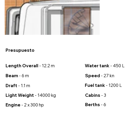
Presupuesto
Water tank
- 450 L
Length Overall
- 12.2 m
Speed
- 27 kn
Beam
- 6 m
Fuel tank
- 1200 L
Draft
- 1.1 m
Cabins
- 3
Light Weight
- 14000 kg
Berths
- 6
Engine
- 2 x 300 hp