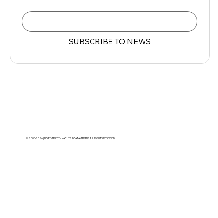
Email
*
SUBSCRIBE TO NEWS
© 2003–2026 | BOATMARKET - YACHTS & CATAMARANS ALL RIGHTS RESERVED