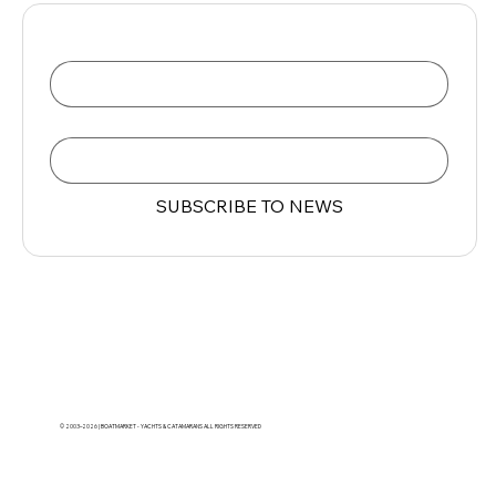
Name
Email
*
SUBSCRIBE TO NEWS
© 2003–2026 | BOATMARKET - YACHTS & CATAMARANS ALL RIGHTS RESERVED