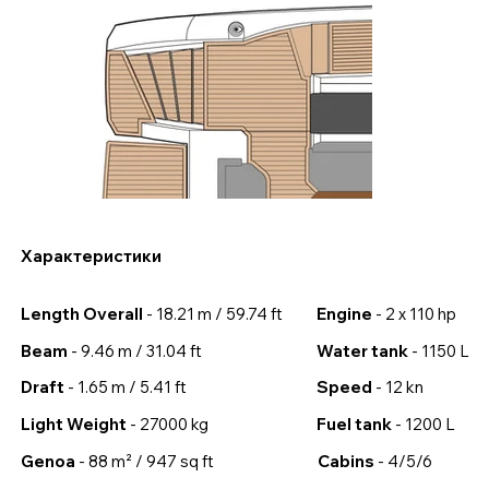
Характеристики
Length Overall
- 18.21 m / 59.74 ft
Engine
- 2 x 110 hp
Beam
- 9.46 m / 31.04 ft
Water tank
- 1150 L
Draft
- 1.65 m / 5.41 ft
Speed
- 12 kn
Light Weight
- 27000 kg
Fuel tank
- 1200 L
Genoa
- 88 m² / 947 sq ft
Cabins
- 4/5/6