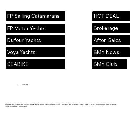
HOT DEAL
FP Sailing Catamarans
Brokerage
FP Motor Yachts
Dufour Yachts
After-Sales
Veya Yachts
BMY News
SEABIKE
BMY Club
+1 201 357 7737
Компания BoatMarket Corp. является официальным авторизованным дилером Fountaine Pajot и Dufour на территории Латвии и Черногории, а также Seabike в
Соединенных Штатах Америки.