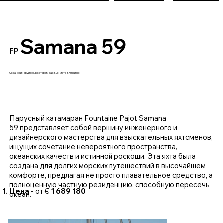
Samana 59
FP
Океанский круизер, в котором каждый метр для жизни
Парусный катамаран Fountaine Pajot Samana
59 представляет собой вершину инженерного и
дизайнерского мастерства для взыскательных яхтсменов,
ищущих сочетание невероятного пространства,
океанских качеств и истинной роскоши. Эта яхта была
создана для долгих морских путешествий в высочайшем
комфорте, предлагая не просто плавательное средство, а
полноценную частную резиденцию, способную пересечь
Цена
- от €
1 689 180
океан.