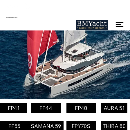
INCORPORATING
FP41
FP44
FP48
AURA 51
FP55
THIRA 80
SAMANA 59
FPY70S